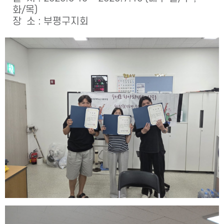
화/목)
장 소 : 부평구지회