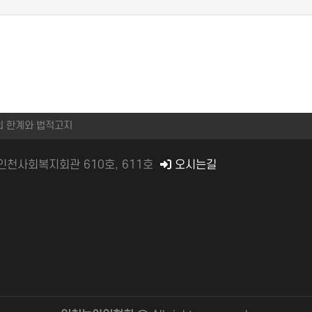
의 한계와 법적고지
) 인천사회복지회관 610호, 611호
오시는길