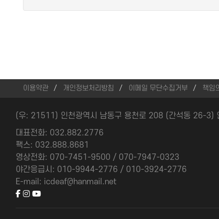
이용약관
개인정보처리방침
이메일 무단수집거부
책임
(우: 21511) 인천광역시 남동구 용천로 208 (간석동 26-3
대표전화: 032.882.2776
팩스: 032.888.8681
영상전화: 070-7451-9500 / 070-7947-0323
야간응급시: 010-9944-2776 / 010-3924-2776
E-mail: icdeaf@hanmail.net