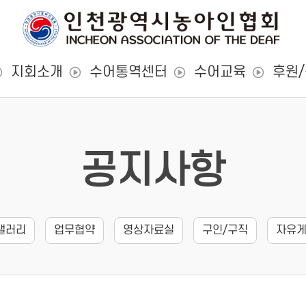
지회소개
수어통역센터
수어교육
후원
공지사항
갤러리
업무협약
영상자료실
구인/구직
자유