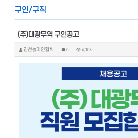
구인/구직
(주)대광무역 구인공고
인천농아인협회
0
4,103