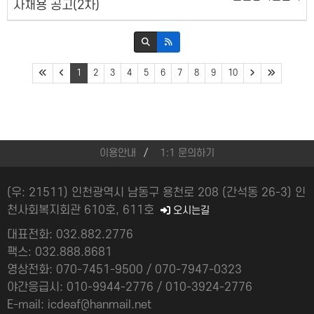
사채용 공고(2차)
1
2
3
4
5
6
7
8
9
10
이용안내
1:1 문의하기
(우: 21511) 인천광역시 남동구 용천로 208 (간석동 26-3) 인
천사회복지회관 610호, 611호
오시는길
대표전화: 032.882.2776
팩스: 032.888.8681
영상전화: 070-7451-9500 / 070-7947-0323
야간응급시: 010-9944-2776 / 010-3924-2776
E-mail: icdeaf@hanmail.net