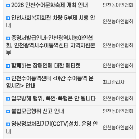
2026 인천수어문화축제 개최 안내
인천농아인협회
인천사회복지회관 차량 5부제 시행 안
인천농아인협회
내
증명서발급안내-인천광역시농아인협
회, 인천광역시수어통역센터 지역지원본
인천농아인협회
부
함께하는 장애인에 대한 에티켓
인천농아인협회
인천수어통역센터 <야간 수어통역 운
최고관리자
영시간> 안내
업무방해 행위, 폭언·폭행은 안 됩니다
인천농아인협회
불법모금행위 신고 안내
인천농아인협회
영상정보처리기기(CCTV)설치․운영 안
인천농아인협회
내