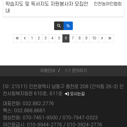
학습지도 및 독서지도 자원봉사자 모집안
인천농아인협회
내
1
2
3
4
5
6
7
8
9
10
이용안내
1:1 문의하기
(우: 21511) 인천광역시 남동구 용천로 208 (간석동 26-3) 인
천사회복지회관 610호, 611호
오시는길
대표전화: 032.882.2776
팩스: 032.888.8681
영상전화: 070-7451-9500 / 070-7947-0323
야간응급시: 010-9944-2776 / 010-3924-2776