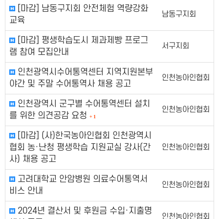
[마감] 남동구지회 안전체험 역량강화
남동구지회
교육
[마감] 평생학습도시 제과제빵 프로그
서구지회
램 참여 모집안내
인천광역시수어통역센터 지역지원본부
인천농아인협회
야간 및 주말 수어통역사 채용 공고
인천광역시 군구별 수어통역센터 설치
인천농아인협회
를 위한 의견공감 요청
+
1
[마감] (사)한국농아인협회 인천광역시
협회 농·난청 평생학습 지원교실 강사(간
인천농아인협회
사) 채용 공고
고려대학교 안암병원 의료수어통역서
인천농아인협회
비스 안내
2024년 결산서 및 후원금 수입·지출명
인천농아인협회