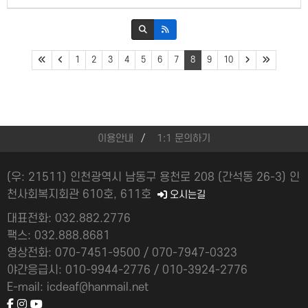
1
2
3
4
5
6
7
8
9
10
이용안내
1:1 문의하기
(우: 21511) 인천광역시 남동구 용천로 208 (간석동 26-3) 인
천사회복지회관 610호, 611호
오시는길
대표전화: 032.882.2776
팩스: 032.888.8681
영상전화: 070-7451-9500 / 070-7947-0323
야간응급시: 010-9944-2776 / 010-3924-2776
E-mail: icdeaf@hanmail.net