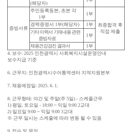
(
해당자
)
주민등록등본
,
초본 각
1
부
1
부
경력증명서
1
부
(
해당자
)
1
부
최종합격 후
증빙서류
직접 제출
기타 이력서 기재내용 관련
1
부
증빙자료
채용건강검진 결과서
1
부
4.
보수
: 2025
인천광역시 사회복지시설운영안내
보수지급 기준
6.
근무지
:
인천광역시수어통역센터 지역지원본부
7. 채용예정일: 2025. 6. 1.
8. 근무형태: 야간 및 주말(주 5일) - 스케줄근무
1) 평일, 토요일 - 18:00 ~ 익일 9:00 2교대
2) 일요일 9:00 ~ 익일 9:00 3교대
※ 근무 일시는 스케줄에 따라 변동 될 수 있음
9.
접수 및 문의