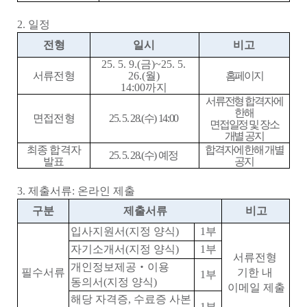
2.
일정
전형
일시
비고
25. 5. 9.(금
)~25
. 5.
서류전형
26.(월
)
홈페이지
14:00
까지
서류전형 합격자에
한해
면접전형
25. 5. 28.(수)
14:00
면접일정 및 장소
개별 공지
최종 합격자
합격자에 한해 개별
25. 5. 28.(수
)
예정
발표
공지
3.
제출서류
:
온라인 제출
구분
제출서류
비고
입사지원서
(
지정 양식
)
1
부
자기소개서
(
지정 양식
)
1
부
서류전형
개인정보제공
‧
이용
필수서류
기한 내
1
부
동의서
(
지정 양식
)
이메일 제출
해당 자격증
,
수료증 사본
1
부