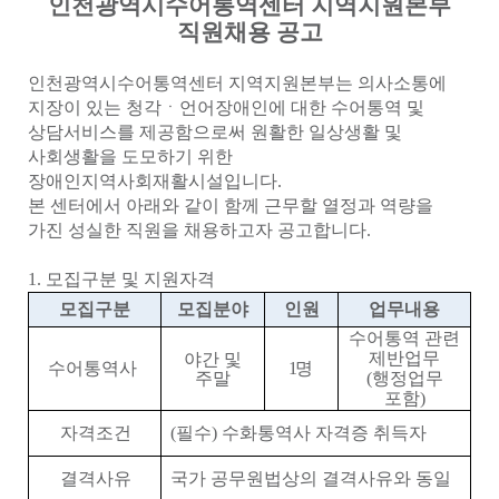
인천광역시수어통역센터 지역지원본부
직원채용 공고
인천광역시수어통역센터 지역지원본부는 의사소통에
지장이 있는 청각
ㆍ
언어장애인에 대한 수어통역 및
상담서비스를 제공함으로써 원활한 일상생활 및
사회생활을 도모하기 위한
장애인지역사회재활시설입니다
.
본 센터에서 아래와 같이 함께 근무할 열정과 역량을
가진 성실한 직원을 채용하고자 공고합니다
.
1.
모집구분 및 지원자격
모집구분
모집분야
인원
업무내용
수어통역 관련
제반업무
야간 및
수어통역사
1
명
주말
(
행정업무
포함
)
자격조건
(
필수
)
수화통역사 자격증 취득자
결격사유
국가 공무원법상의 결격사유와 동일