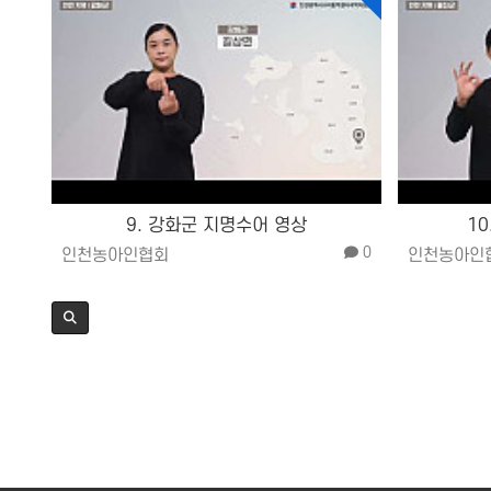
9. 강화군 지명수어 영상
1
0
인천농아인협회
인천농아인