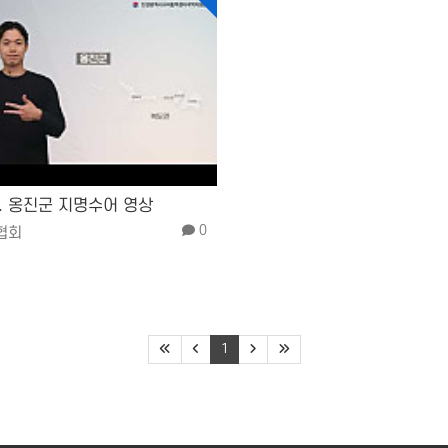
0. 옹진군 지명수어 영상
0
협회
1