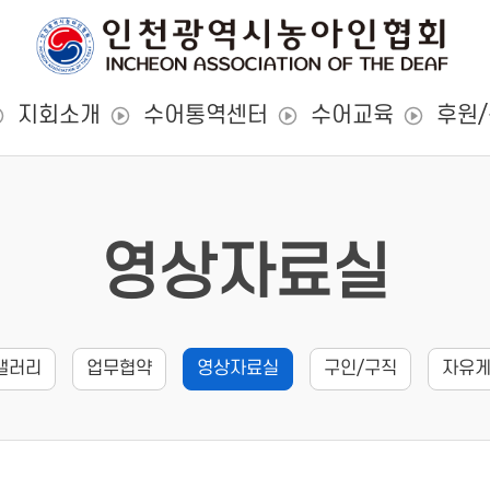
지회소개
수어통역센터
수어교육
후원
영상자료실
갤러리
업무협약
영상자료실
구인/구직
자유