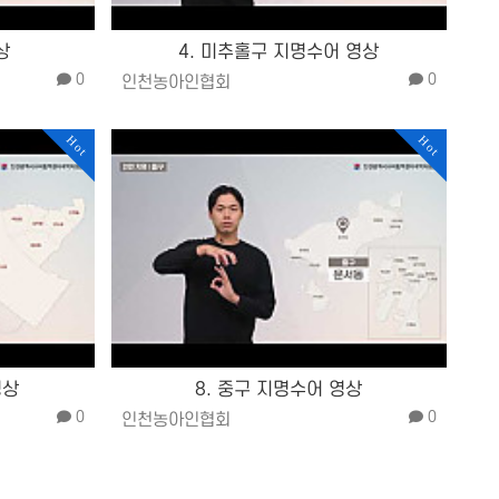
상
4. 미추홀구 지명수어 영상
0
0
인천농아인협회
Hot
Hot
영상
8. 중구 지명수어 영상
0
0
인천농아인협회